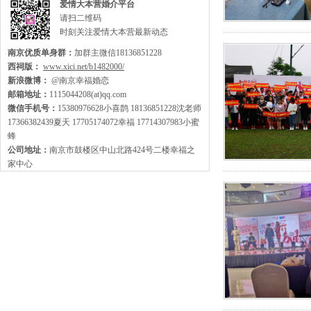
爱情大本营婚介平台
请扫二维码
时刻关注爱情大本营最新动态
南京优质单身群：
加群主微信18136851228
西祠版：
www.xici.net/b1482000/
新浪微博：
@南京幸福婚恋
邮箱地址：
1115044208(at)qq.com
微信手机号：
15380976628小喜鹊 18136851228沈老师
17366382439夏天 17705174072幸福 17714307983小蜜
蜂
公司地址：
南京市鼓楼区中山北路424号二楼幸福之
家中心