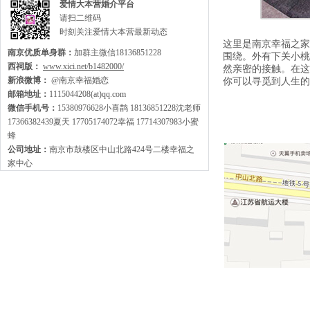
爱情大本营婚介平台
请扫二维码
时刻关注爱情大本营最新动态
这里是南京幸福之家
南京优质单身群：
加群主微信18136851228
围绕。外有下关小桃
西祠版：
www.xici.net/b1482000/
然亲密的接触。在这
新浪微博：
@南京幸福婚恋
你可以寻觅到人生的
邮箱地址：
1115044208(at)qq.com
微信手机号：
15380976628小喜鹊 18136851228沈老师
17366382439夏天 17705174072幸福 17714307983小蜜
蜂
公司地址：
南京市鼓楼区中山北路424号二楼幸福之
家中心