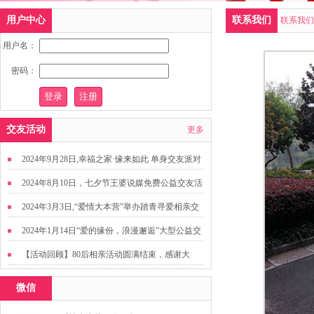
用户中心
联系我们
联系我们
用户名：
密码：
交友活动
更多
2024年9月28日,幸福之家·缘来如此 单身交友派对
2024年8月10日，七夕节王婆说媒免费公益交友活
动
2024年3月3日,“爱情大本营”举办踏青寻爱相亲交
友活动
2024年1月14日“爱的缘份，浪漫邂逅”大型公益交
友活动
【活动回顾】80后相亲活动圆满结束，感谢大
家，走出来才有机会扩大缘分哦~
微信