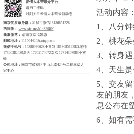
爱情大本营婚介平台
请扫二维码
活动内容
时刻关注爱情大本营最新动态
南京优质单身群：
加群主微信18136851228
1、八分钟
西祠版：
www.xici.net/b1482000/
新浪微博：
@南京幸福婚恋
2、桃花朵
邮箱地址：
1115044208(at)qq.com
微信手机号：
15380976628小喜鹊 18136851228沈老师
17366382439夏天 17705174072幸福 17714307983小蜜
3、转身
蜂
公司地址：
南京市鼓楼区中山北路424号二楼幸福之
4、天生
家中心
5、交友
友的朋友
息公布在
6、如有需