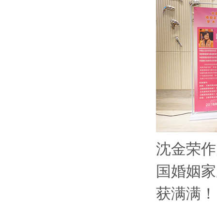
沈金荣作
国婚姻家
获满满！