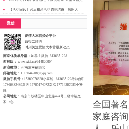
友活动
【活动回顾】80后相亲活动圆满结束，感谢大
家，走出来才有机会扩大缘分哦~
微信
爱情大本营婚介平台
请扫二维码
时刻关注爱情大本营最新动态
南京优质单身群：
加群主微信18136851228
西祠版：
www.xici.net/b1482000/
新浪微博：
@南京幸福婚恋
邮箱地址：
1115044208(at)qq.com
微信手机号：
15380976628小喜鹊 18136851228沈老师
17366382439夏天 17705174072幸福 17714307983小蜜
蜂
公司地址：
南京市鼓楼区中山北路424号二楼幸福之
全国著名
家中心
家庭咨询
人，乐山