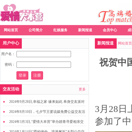
网站首页
公司简介
红娘服务
新闻报道
会员中心
成
用户中心
新闻报道
网站首页
用户名：
祝贺中
密码：
交友活动
更多
2024年9月28日,幸福之家·缘来如此 单身交友派对
3月28
2024年8月10日，七夕节王婆说媒免费公益交友活
参加了中
动
2024年3月3日,“爱情大本营”举办踏青寻爱相亲交
友活动
2024年1月14日“爱的缘份，浪漫邂逅”大型公益交