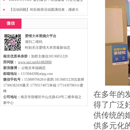
友活动
【活动回顾】80后相亲活动圆满结束，感谢大
家，走出来才有机会扩大缘分哦~
微信
爱情大本营婚介平台
请扫二维码
时刻关注爱情大本营最新动态
南京优质单身群：
加群主微信18136851228
西祠版：
www.xici.net/b1482000/
新浪微博：
@南京幸福婚恋
邮箱地址：
1115044208(at)qq.com
微信手机号：
15380976628小喜鹊 18136851228沈老师
17366382439夏天 17705174072幸福 17714307983小蜜
蜂
在多年的
公司地址：
南京市鼓楼区中山北路424号二楼幸福之
得了广泛
家中心
供传统的
供多元化