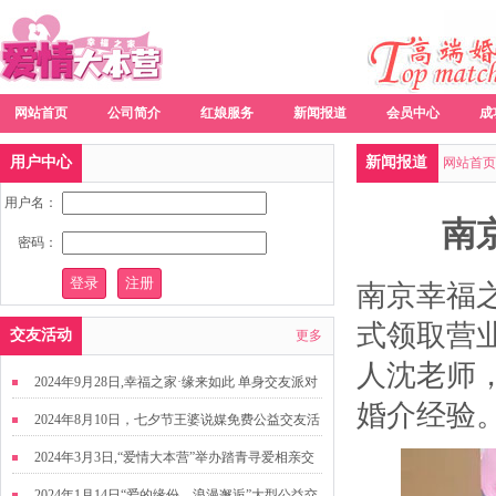
网站首页
公司简介
红娘服务
新闻报道
会员中心
成
用户中心
新闻报道
网站首页
用户名：
南
密码：
南京幸福之
式领取营
交友活动
更多
人沈老师，
2024年9月28日,幸福之家·缘来如此 单身交友派对
婚介经验
2024年8月10日，七夕节王婆说媒免费公益交友活
动
2024年3月3日,“爱情大本营”举办踏青寻爱相亲交
友活动
2024年1月14日“爱的缘份，浪漫邂逅”大型公益交