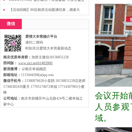
友活动
【活动回顾】80后相亲活动圆满结束，感谢大
家，走出来才有机会扩大缘分哦~
微信
爱情大本营婚介平台
请扫二维码
时刻关注爱情大本营最新动态
南京优质单身群：
加群主微信18136851228
西祠版：
www.xici.net/b1482000/
新浪微博：
@南京幸福婚恋
邮箱地址：
1115044208(at)qq.com
微信手机号：
15380976628小喜鹊 18136851228沈老师
17366382439夏天 17705174072幸福 17714307983小蜜
蜂
会议开始
公司地址：
南京市鼓楼区中山北路424号二楼幸福之
家中心
人员参观
域。