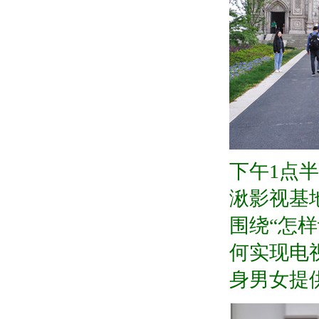
下午
1
点半
湫影视基
围绕“怎
何实现电
身男女提