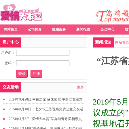
网站首页
公司简介
红娘服务
新闻报道
会员中心
成
用户中心
新闻报道
网站首页
用户名：
“江苏省
密码：
交友活动
更多
2024年9月28日,幸福之家·缘来如此 单身交友派对
2019年
5
月
2024年8月10日，七夕节王婆说媒免费公益交友活
议成立的
动
2024年3月3日,“爱情大本营”举办踏青寻爱相亲交
视基地召
友活动
2024年1月14日“爱的缘份，浪漫邂逅”大型公益交