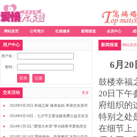
网站首页
公司简介
红娘服务
新闻报道
会员中心
成
用户中心
新闻报道
网站首页
用户名：
6月2
密码：
鼓楼幸福
20日
下午
交友活动
更多
府组织的
2024年9月28日,幸福之家·缘来如此 单身交友派对
特别之处
2024年8月10日，七夕节王婆说媒免费公益交友活
动
在细节上
2024年3月3日,“爱情大本营”举办踏青寻爱相亲交
友活动
2024年1月14日“爱的缘份，浪漫邂逅”大型公益交