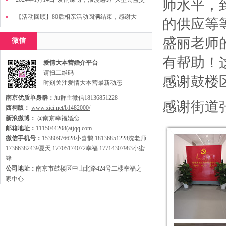
师水平，
友活动
【活动回顾】80后相亲活动圆满结束，感谢大
的供应等
家，走出来才有机会扩大缘分哦~
盛丽老师
微信
有帮助！
爱情大本营婚介平台
请扫二维码
感谢鼓楼
时刻关注爱情大本营最新动态
南京优质单身群：
加群主微信18136851228
感谢街道
西祠版：
www.xici.net/b1482000/
新浪微博：
@南京幸福婚恋
邮箱地址：
1115044208(at)qq.com
微信手机号：
15380976628小喜鹊 18136851228沈老师
17366382439夏天 17705174072幸福 17714307983小蜜
蜂
公司地址：
南京市鼓楼区中山北路424号二楼幸福之
家中心