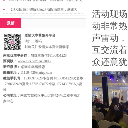
友活动
【活动回顾】80后相亲活动圆满结束，感谢大
活动现场
家，走出来才有机会扩大缘分哦~
微信
动非常热
声雷动，
爱情大本营婚介平台
请扫二维码
时刻关注爱情大本营最新动态
互交流着
南京优质单身群：
加群主微信18136851228
众还意犹
西祠版：
www.xici.net/b1482000/
新浪微博：
@南京幸福婚恋
邮箱地址：
1115044208(at)qq.com
微信手机号：
15380976628小喜鹊 18136851228沈老师
17366382439夏天 17705174072幸福 17714307983小蜜
蜂
公司地址：
南京市鼓楼区中山北路424号二楼幸福之
家中心