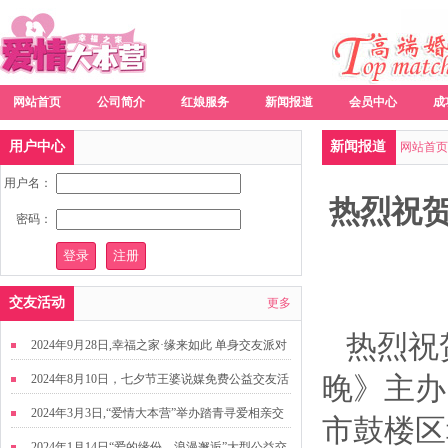
网站首页
公司简介
红娘服务
新闻报道
会员中心
成
用户中心
新闻报道
网站首页
用户名：
热烈祝
密码：
交友活动
更多
热烈祝
2024年9月28日,幸福之家·缘来如此 单身交友派对
晚》主办
2024年8月10日，七夕节王婆说媒免费公益交友活
动
2024年3月3日,“爱情大本营”举办踏青寻爱相亲交
市鼓楼区
友活动
2024年1月14日“爱的缘份，浪漫邂逅”大型公益交