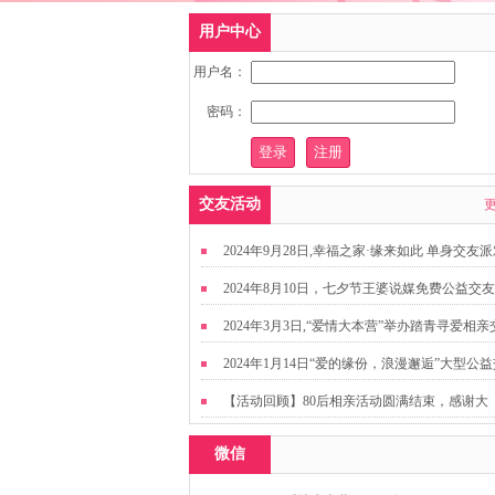
用户中心
用户名：
密码：
交友活动
2024年9月28日,幸福之家·缘来如此 单身交友
2024年8月10日，七夕节王婆说媒免费公益交
动
2024年3月3日,“爱情大本营”举办踏青寻爱相亲
友活动
2024年1月14日“爱的缘份，浪漫邂逅”大型公
友活动
【活动回顾】80后相亲活动圆满结束，感谢大
家，走出来才有机会扩大缘分哦~
微信