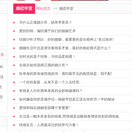
婚恋学堂
网站首页
>> 婚恋学堂
为什么正规婚介所，脱单率更高？
爱的织锦：编织属于你们的婚姻艺术
结婚10年才明白：好的婚姻，最重要的是在精神上“各过各的”
婚姻生活中总是潜伏着很多矛盾，最好的相处模式是什么？
更多
在时光的某个转角，与你温柔相遇！
在南京如何选择正规的婚介所？
派对
给单身的群体做情感咨询，遇到最常见的困惑就是：我不配!
友活
一个好的家庭，从来不是一个人去经营。
交
有很多人问长期单身真的会影响健康吗？
益交
如何邂逅你的灵魂伴侣—揭秘寻找真正适合你的另一半的秘诀
爱情和钱在婚姻里面哪个更重要?
生活是一幅丰富多彩的画卷,而情感是这幅画卷增添色彩的调色板
情感名言：人类最深沉的纽带与力量！