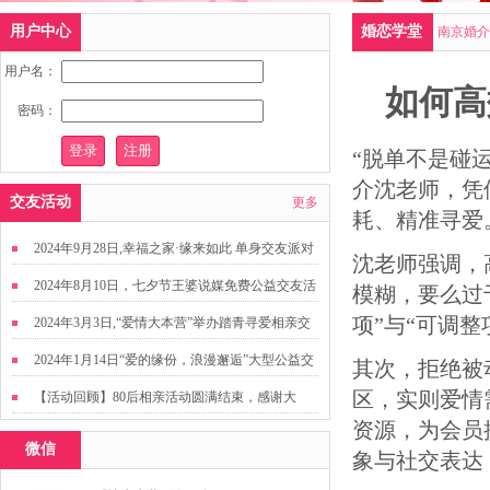
用户中心
婚恋学堂
南京婚介
用户名：
如何高
密码：
“脱单不是碰
介沈老师，凭
交友活动
更多
耗、精准寻爱
2024年9月28日,幸福之家·缘来如此 单身交友派对
沈老师强调，
2024年8月10日，七夕节王婆说媒免费公益交友活
模糊，要么过
动
项”与“可调整
2024年3月3日,“爱情大本营”举办踏青寻爱相亲交
友活动
2024年1月14日“爱的缘份，浪漫邂逅”大型公益交
其次，拒绝被
友活动
区，实则爱情
【活动回顾】80后相亲活动圆满结束，感谢大
资源，为会员
家，走出来才有机会扩大缘分哦~
微信
象与社交表达