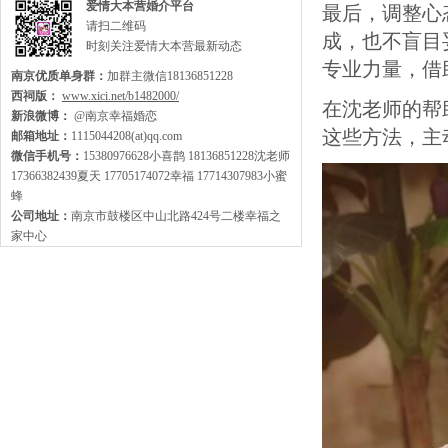
爱情大本营婚介平台
最后，调整心
请扫二维码
成，也不盲目
时刻关注爱情大本营最新动态
专业力量，借
南京优质单身群：
加群主微信18136851228
西祠版：
www.xici.net/b1482000/
在沈老师的帮
新浪微博：
@南京幸福婚恋
这些方法，主
邮箱地址：
1115044208(at)qq.com
微信手机号：
15380976628小喜鹊 18136851228沈老师
17366382439夏天 17705174072幸福 17714307983小蜜
蜂
公司地址：
南京市鼓楼区中山北路424号二楼幸福之
家中心