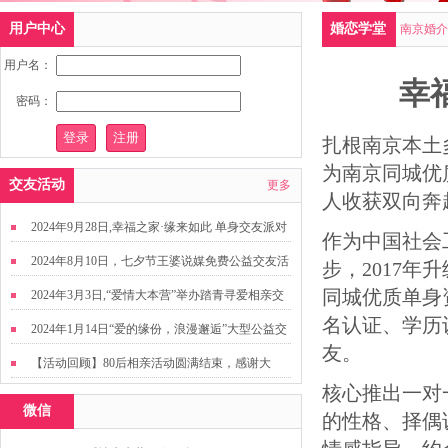
用户中心
婚恋学堂
南京婚介
用户名：
幸
密码：
扎根南京本土
为南京同城优
交友活动
更多
人收获双向奔
2024年9月28日,幸福之家·缘来如此 单身交友派对
作为中国社会
2024年8月10日，七夕节王婆说媒免费公益交友活
步，
2017
年升
动
同城优质单身
2024年3月3日,“爱情大本营”举办踏青寻爱相亲交
名认证、学历
友活动
2024年1月14日“爱的缘份，浪漫邂逅”大型公益交
友。
友活动
【活动回顾】80后相亲活动圆满结束，感谢大
核心推出一对
家，走出来才有机会扩大缘分哦~
微信
的性格、择偶