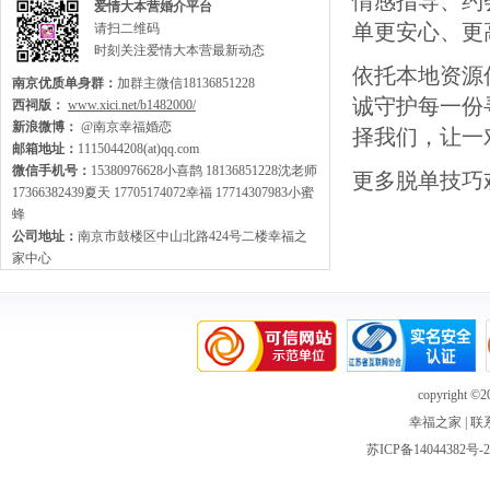
情感指导、约
爱情大本营婚介平台
单更安心、更
请扫二维码
时刻关注爱情大本营最新动态
依托本地资源
南京优质单身群：
加群主微信18136851228
诚守护每一份
西祠版：
www.xici.net/b1482000/
新浪微博：
@南京幸福婚恋
择我们，让一
邮箱地址：
1115044208(at)qq.com
微信手机号：
15380976628小喜鹊 18136851228沈老师
更多脱单技巧
17366382439夏天 17705174072幸福 17714307983小蜜
蜂
公司地址：
南京市鼓楼区中山北路424号二楼幸福之
家中心
copyright ©20
幸福之家
|
联
苏ICP备14044382号-2