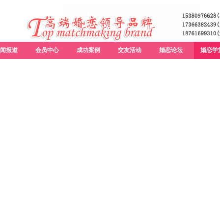
闻报道
会员中心
成功案例
交友活动
婚恋论坛
婚恋学