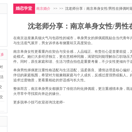
婚恋学堂
南京婚介
>>
>> 沈老师分享：南京单身女性/男性在择偶时
沈老师分享：南京单身女性/男性
在南京这座兼具烟火气与包容性的城市，单身男女的择偶观既贴合当代青年
与生活底气展开，男女诉求各有侧重却又高度契合。
南京单身女性更看重内在契合与安全感，人品端正、有责任心是首要前提，
更多
处模式。她们大多经济独立，更在意精神同频，渴望找到能理解自己职场压
件。同时，原生家庭和谐、生活习惯合拍也是重要考量，不少女性更倾向于
派对
单身男性择偶更注重性格适配与生活适配，温柔善良、通情达理是核心偏好
伴侣的家庭氛围，希望对方能兼顾家庭与个人成长，反感过度强势或黏人。
友活
追求过度物质，更看重相处的舒适感与长久性。
交
整体而言，南京单身男女都摒弃了传统功利化择偶观，更注重感情本身，既
火寻常中寻找双向奔赴的缘分。
益交
更多脱单小技巧欢迎咨询沈老师~