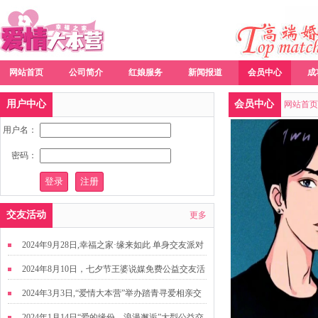
网站首页
公司简介
红娘服务
新闻报道
会员中心
成
用户中心
会员中心
网站首页
用户名：
密码：
交友活动
更多
2024年9月28日,幸福之家·缘来如此 单身交友派对
2024年8月10日，七夕节王婆说媒免费公益交友活
动
2024年3月3日,“爱情大本营”举办踏青寻爱相亲交
友活动
2024年1月14日“爱的缘份，浪漫邂逅”大型公益交