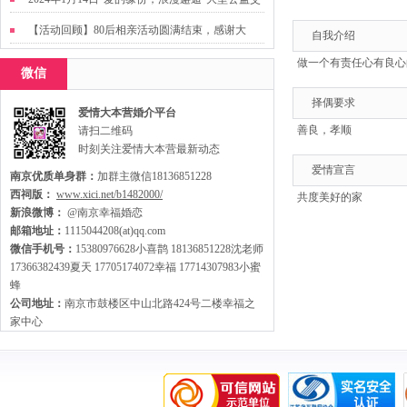
友活动
【活动回顾】80后相亲活动圆满结束，感谢大
自我介绍
家，走出来才有机会扩大缘分哦~
做一个有责任心有良心
微信
择偶要求
爱情大本营婚介平台
善良，孝顺
请扫二维码
时刻关注爱情大本营最新动态
爱情宣言
南京优质单身群：
加群主微信18136851228
西祠版：
www.xici.net/b1482000/
共度美好的家
新浪微博：
@南京幸福婚恋
邮箱地址：
1115044208(at)qq.com
微信手机号：
15380976628小喜鹊 18136851228沈老师
17366382439夏天 17705174072幸福 17714307983小蜜
蜂
公司地址：
南京市鼓楼区中山北路424号二楼幸福之
家中心