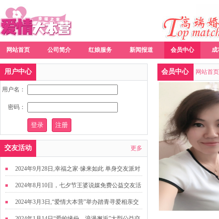
网站首页
公司简介
红娘服务
新闻报道
会员中心
成
用户中心
会员中心
网站首页
用户名：
密码：
交友活动
更多
2024年9月28日,幸福之家·缘来如此 单身交友派对
2024年8月10日，七夕节王婆说媒免费公益交友活
动
2024年3月3日,“爱情大本营”举办踏青寻爱相亲交
友活动
2024年1月14日“爱的缘份，浪漫邂逅”大型公益交