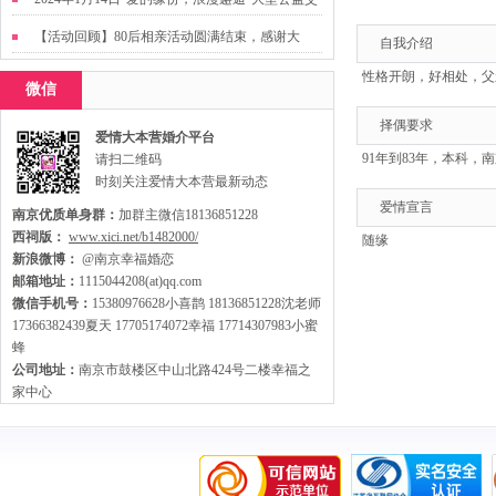
友活动
【活动回顾】80后相亲活动圆满结束，感谢大
自我介绍
家，走出来才有机会扩大缘分哦~
性格开朗，好相处，父
微信
择偶要求
爱情大本营婚介平台
91年到83年，本科，
请扫二维码
时刻关注爱情大本营最新动态
爱情宣言
南京优质单身群：
加群主微信18136851228
西祠版：
www.xici.net/b1482000/
随缘
新浪微博：
@南京幸福婚恋
邮箱地址：
1115044208(at)qq.com
微信手机号：
15380976628小喜鹊 18136851228沈老师
17366382439夏天 17705174072幸福 17714307983小蜜
蜂
公司地址：
南京市鼓楼区中山北路424号二楼幸福之
家中心