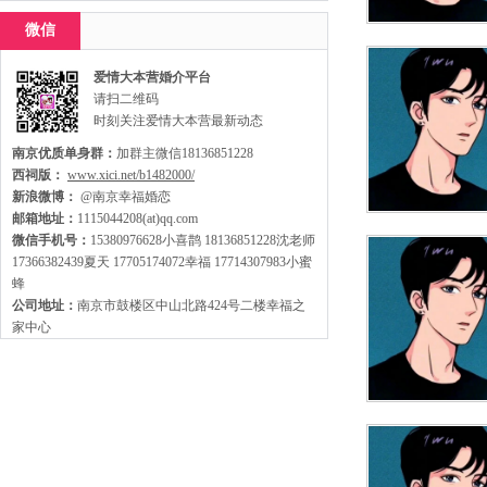
家，走出来才有机会扩大缘分哦~
微信
爱情大本营婚介平台
请扫二维码
时刻关注爱情大本营最新动态
南京优质单身群：
加群主微信18136851228
西祠版：
www.xici.net/b1482000/
新浪微博：
@南京幸福婚恋
邮箱地址：
1115044208(at)qq.com
微信手机号：
15380976628小喜鹊 18136851228沈老师
17366382439夏天 17705174072幸福 17714307983小蜜
蜂
公司地址：
南京市鼓楼区中山北路424号二楼幸福之
家中心