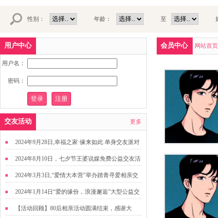
性别：
年龄：
至
用户中心
会员中心
网站首页
用户名：
密码：
交友活动
更多
2024年9月28日,幸福之家·缘来如此 单身交友派对
2024年8月10日，七夕节王婆说媒免费公益交友活
动
2024年3月3日,“爱情大本营”举办踏青寻爱相亲交
友活动
2024年1月14日“爱的缘份，浪漫邂逅”大型公益交
友活动
【活动回顾】80后相亲活动圆满结束，感谢大