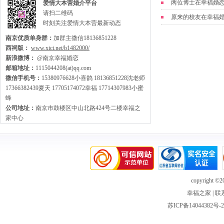
两位博士在幸福婚
爱情大本营婚介平台
请扫二维码
原来的校友在幸福
时刻关注爱情大本营最新动态
南京优质单身群：
加群主微信18136851228
西祠版：
www.xici.net/b1482000/
新浪微博：
@南京幸福婚恋
邮箱地址：
1115044208(at)qq.com
微信手机号：
15380976628小喜鹊 18136851228沈老师
17366382439夏天 17705174072幸福 17714307983小蜜
蜂
公司地址：
南京市鼓楼区中山北路424号二楼幸福之
家中心
copyright ©20
幸福之家
|
联
苏ICP备14044382号-2