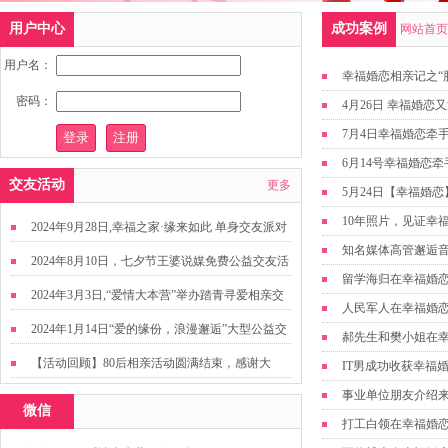
用户中心
成功案例
网站首页
用户名：
幸福婚恋相亲记之“
密码：
4月26日 幸福婚
7月4日幸福婚恋牵
6月14号幸福婚恋
交友活动
更多
5月24日【幸福婚
10年照片，见证幸
2024年9月28日,幸福之家·缘来如此 单身交友派对
知名媒体高管邂逅
2024年8月10日，七夕节王婆说媒免费公益交友活
留学海归在幸福婚
动
2024年3月3日,“爱情大本营”举办踏青寻爱相亲交
人民军人在幸福婚
友活动
2024年1月14日“爱的缘份，浪漫邂逅”大型公益交
郝先生和樊小姐在幸
友活动
【活动回顾】80后相亲活动圆满结束，感谢大
IT男成功收获幸福
家，走出来才有机会扩大缘分哦~
事业单位朋友介绍
微信
打工白领在幸福婚