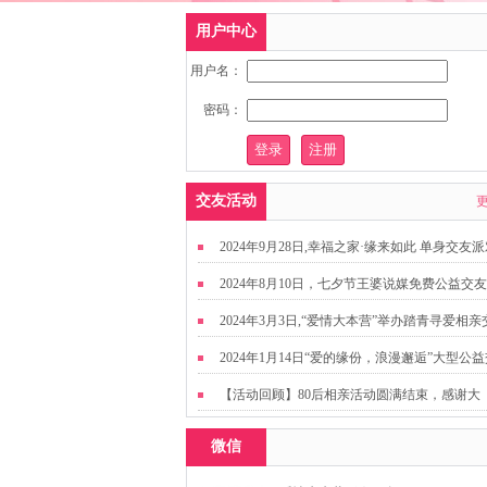
用户中心
用户名：
密码：
交友活动
2024年9月28日,幸福之家·缘来如此 单身交友
2024年8月10日，七夕节王婆说媒免费公益交
动
2024年3月3日,“爱情大本营”举办踏青寻爱相亲
友活动
2024年1月14日“爱的缘份，浪漫邂逅”大型公
友活动
【活动回顾】80后相亲活动圆满结束，感谢大
家，走出来才有机会扩大缘分哦~
微信