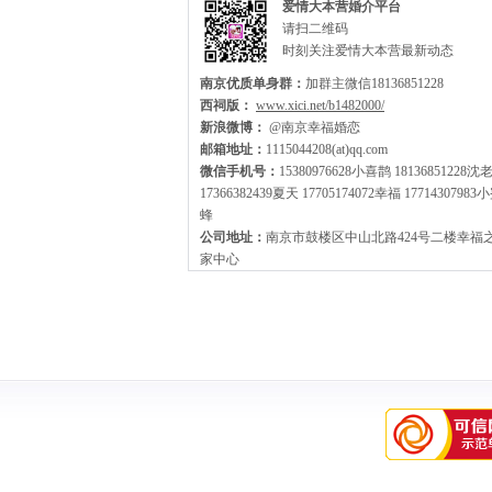
爱情大本营婚介平台
请扫二维码
时刻关注爱情大本营最新动态
南京优质单身群：
加群主微信18136851228
西祠版：
www.xici.net/b1482000/
新浪微博：
@南京幸福婚恋
邮箱地址：
1115044208(at)qq.com
微信手机号：
15380976628小喜鹊 18136851228沈
17366382439夏天 17705174072幸福 17714307983
蜂
公司地址：
南京市鼓楼区中山北路424号二楼幸福
家中心