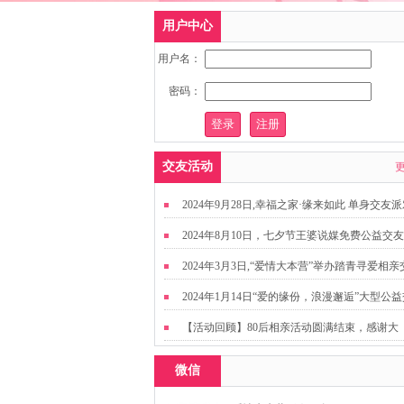
用户中心
用户名：
密码：
交友活动
2024年9月28日,幸福之家·缘来如此 单身交友
2024年8月10日，七夕节王婆说媒免费公益交
动
2024年3月3日,“爱情大本营”举办踏青寻爱相亲
友活动
2024年1月14日“爱的缘份，浪漫邂逅”大型公
友活动
【活动回顾】80后相亲活动圆满结束，感谢大
家，走出来才有机会扩大缘分哦~
微信