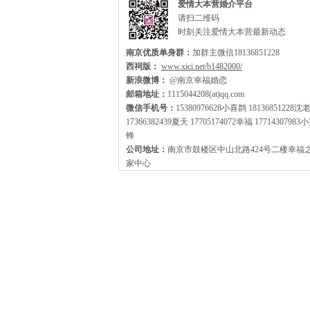
爱情大本营婚介平台
请扫二维码
时刻关注爱情大本营最新动态
南京优质单身群：
加群主微信18136851228
西祠版：
www.xici.net/b1482000/
新浪微博：
@南京幸福婚恋
邮箱地址：
1115044208(at)qq.com
微信手机号：
15380976628小喜鹊 18136851228沈
17366382439夏天 17705174072幸福 17714307983
蜂
公司地址：
南京市鼓楼区中山北路424号二楼幸福
家中心