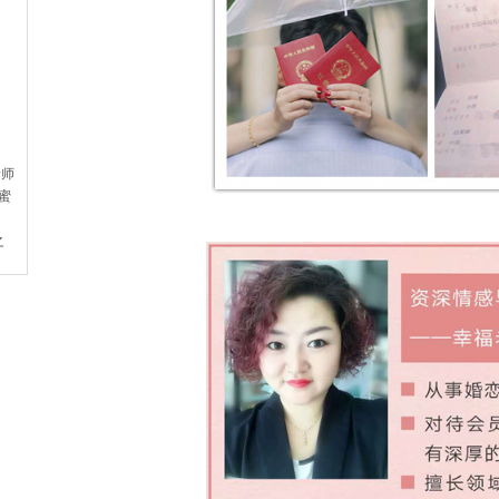
老师
小蜜
之