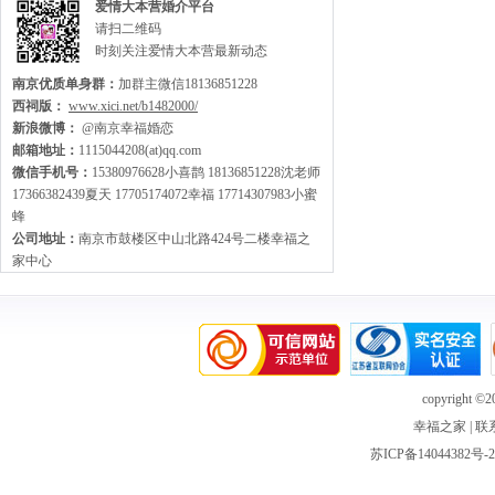
爱情大本营婚介平台
请扫二维码
时刻关注爱情大本营最新动态
南京优质单身群：
加群主微信18136851228
西祠版：
www.xici.net/b1482000/
新浪微博：
@南京幸福婚恋
邮箱地址：
1115044208(at)qq.com
微信手机号：
15380976628小喜鹊 18136851228沈老师
17366382439夏天 17705174072幸福 17714307983小蜜
蜂
公司地址：
南京市鼓楼区中山北路424号二楼幸福之
家中心
copyright ©20
幸福之家
|
联
苏ICP备14044382号-2