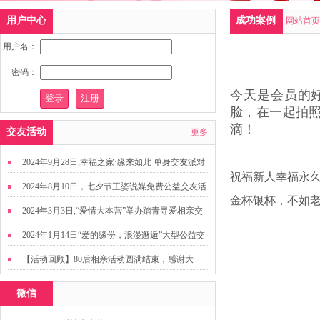
用户中心
成功案例
网站首页
用户名：
密码：
今天是会员的
脸，在一起拍
滴！
交友活动
更多
2024年9月28日,幸福之家·缘来如此 单身交友派对
祝福新人幸福永
2024年8月10日，七夕节王婆说媒免费公益交友活
金杯银杯，不如
动
2024年3月3日,“爱情大本营”举办踏青寻爱相亲交
友活动
2024年1月14日“爱的缘份，浪漫邂逅”大型公益交
友活动
【活动回顾】80后相亲活动圆满结束，感谢大
家，走出来才有机会扩大缘分哦~
微信