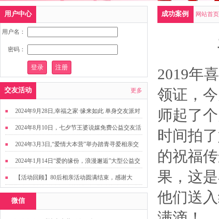
用户中心
成功案例
网站首页
用户名：
密码：
2019
年喜
领证，今
交友活动
更多
师起了个
2024年9月28日,幸福之家·缘来如此 单身交友派对
2024年8月10日，七夕节王婆说媒免费公益交友活
时间拍了
动
2024年3月3日,“爱情大本营”举办踏青寻爱相亲交
的祝福传
友活动
2024年1月14日“爱的缘份，浪漫邂逅”大型公益交
果，这是
友活动
【活动回顾】80后相亲活动圆满结束，感谢大
家，走出来才有机会扩大缘分哦~
他们送入
微信
满滴！