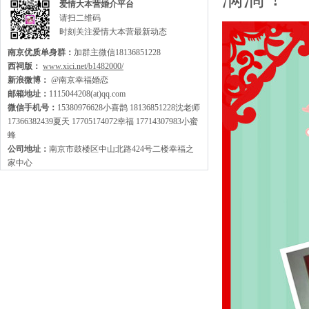
爱情大本营婚介平台
请扫二维码
时刻关注爱情大本营最新动态
南京优质单身群：
加群主微信18136851228
西祠版：
www.xici.net/b1482000/
新浪微博：
@南京幸福婚恋
邮箱地址：
1115044208(at)qq.com
微信手机号：
15380976628小喜鹊 18136851228沈老师
17366382439夏天 17705174072幸福 17714307983小蜜
蜂
公司地址：
南京市鼓楼区中山北路424号二楼幸福之
家中心