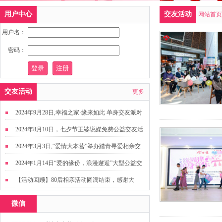
用户中心
交友活动
网站首页
用户名：
密码：
交友活动
更多
2024年9月28日,幸福之家·缘来如此 单身交友派对
2024年8月10日，七夕节王婆说媒免费公益交友活
动
2024年3月3日,“爱情大本营”举办踏青寻爱相亲交
友活动
2024年1月14日“爱的缘份，浪漫邂逅”大型公益交
友活动
【活动回顾】80后相亲活动圆满结束，感谢大
家，走出来才有机会扩大缘分哦~
微信