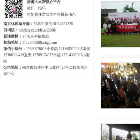
爱情大本营婚介平台
请扫二维码
时刻关注爱情大本营最新动态
南京优质单身群：
加群主微信18136851228
西祠版：
www.xici.net/b1482000/
新浪微博：
@南京幸福婚恋
邮箱地址：
1115044208(at)qq.com
微信手机号：
15380976628小喜鹊 18136851228沈老师
17366382439夏天 17705174072幸福 17714307983小蜜
蜂
公司地址：
南京市鼓楼区中山北路424号二楼幸福之
家中心